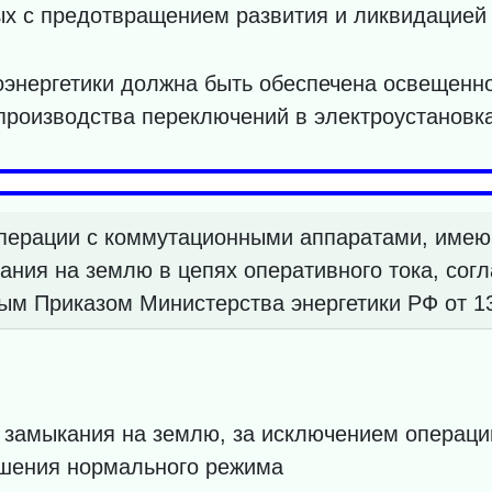
ных с предотвращением развития и ликвидацие
оэнергетики должна быть обеспечена освещенн
производства переключений в электроустановка
перации с коммутационными аппаратами, име
ания на землю в цепях оперативного тока, со
ым Приказом Министерства энергетики РФ от 13
 замыкания на землю, за исключением операц
ушения нормального режима