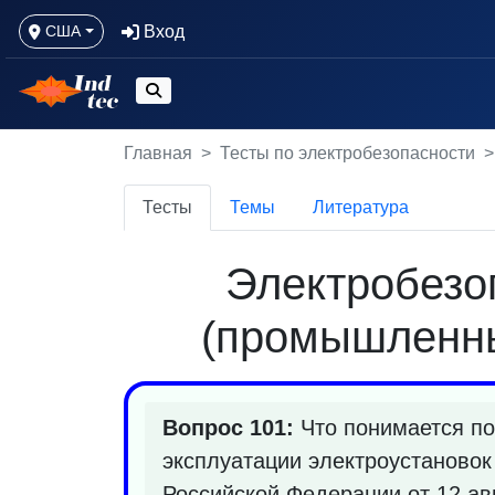
Вход
США
Главная
Тесты по электробезопасности
Тесты
Темы
Литература
Электробезоп
(промышленны
Вопрос 101:
Что понимается по
эксплуатации электроустановок
Российской Федерации от 12 ав