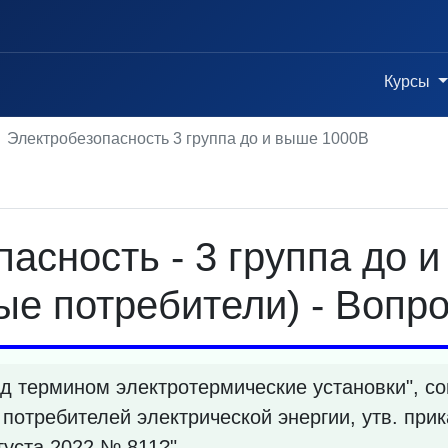
Курсы
Электробезопасность 3 группа до и выше 1000В
асность - 3 группа до 
е потребители) - Вопро
д термином электротермические установки", с
 потребителей электрической энергии, утв. при
густа 2022 № 811?"