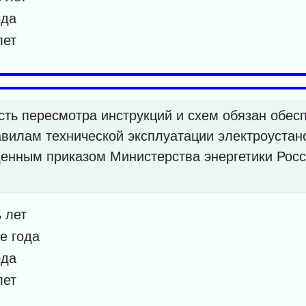
ода
лет
ть пересмотра инструкций и схем обязан обесп
авилам технической эксплуатации электроустан
денным приказом Министерства энергетики Рос
 лет
е года
ода
лет