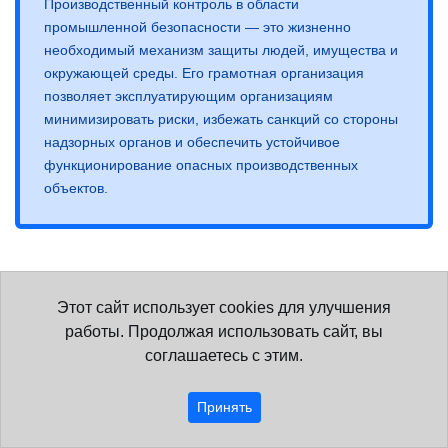
Производственный контроль в области
промышленной безопасности — это жизненно
необходимый механизм защиты людей, имущества и
окружающей среды. Его грамотная организация
позволяет эксплуатирующим организациям
минимизировать риски, избежать санкций со стороны
надзорных органов и обеспечить устойчивое
функционирование опасных производственных
объектов.
Этот сайт использует cookies для улучшения
Другие статьи в рубрике «Промышленная
работы. Продолжая использовать сайт, вы
безопасность»
соглашаетесь с этим.
Аттестация по промышленной безопасности в
Ростехнадзоре: области А1 и Б1–Б12
Принять
Обучение по промышленной безопасности в 2026 году: