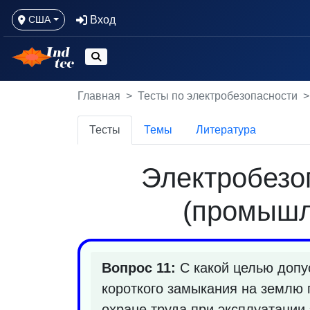
Вход
США
Главная
Тесты по электробезопасности
Тесты
Темы
Литература
Электробезоп
(промышл
Вопрос 11:
С какой целью допу
короткого замыкания на землю 
охране труда при эксплуатации