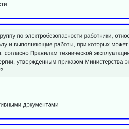
сти
руппу по электробезопасности работники, отно
лу и выполняющие работы, при которых может 
, согласно Правилам технической эксплуатаци
ергии, утвержденным приказом Министерства э
1?
тивными документами