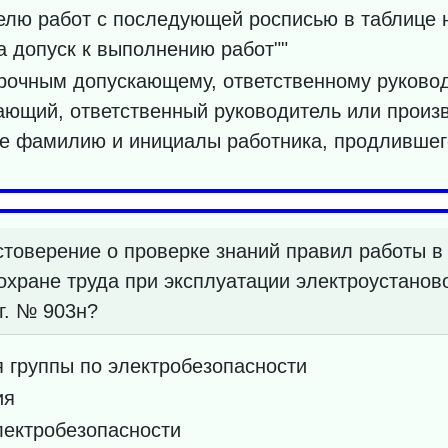
елю работ с последующей росписью в таблице 
а допуск к выполнению работ""
арочным допускающему, ответственному руково
кающий, ответственный руководитель или произ
де фамилию и инициалы работника, продлившег
стоверение о проверке знаний правил работы в
охране труда при эксплуатации электроустано
г. № 903н?
я группы по электробезопасности
ия
лектробезопасности