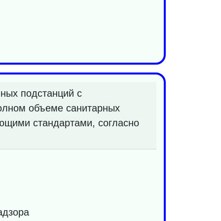
нных подстанций с
полном объеме санитарных
ующими стандартами, согласно
адзора