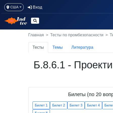
Вход
США
Главная
Тесты по промбезопасности
Т
Тесты
Темы
Литература
Б.8.6.1 - Проек
Билеты (по 20 воп
Билет 1
Билет 2
Билет 3
Билет 4
Биле
Билет 8