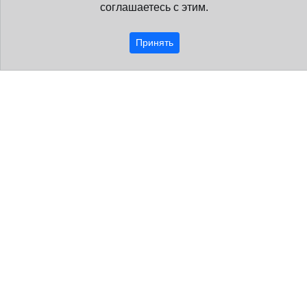
соглашаетесь с этим.
Принять
Образовательная организация
О нас
Наша команда
Лицензии
Контакты
Гарантии